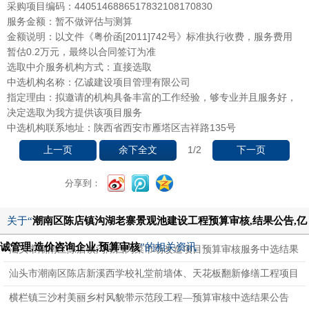
采购项目编码：4405146886517832108170830
服务金额：暂不做评估与测算
金额说明：以文件《粤价函[2011]742号》标准执行收费，服务费用
暂估0.2万元，最终以合同签订为准
选取中介服务机构方式：直接选取
中选机构名称：亿诚建设项目管理有限公司
指定理由：拟邀请的机构具备丰富的工作经验，够专业并且服务好，
决定选取为我方提供该项目服务
中选机构联系地址：陕西省西安市雁塔区吉祥路135号
1
/2
上一页
余下全文
下一页
分享到：
关于“
潮南区陈店镇沟湖老寨景观池建设工程预算审核,结果公告,亿
诚管理,造价咨询企业,预算审核
”的相关资讯
汕头市潮南区陈店镇沟湖西肉菜市场改造项目预算审核服务中选结果
公告（汕头）
汕头市潮南区陈店新溪西学校礼堂前墙体、天花板翻新修缮工程项目
中选结果公告（汕头）
横栏镇三沙村美丽乡村风貌带示范段工程—预算审核中选结果公告