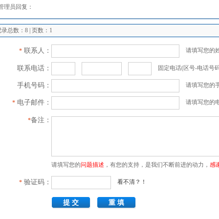
管理员回复：
录总数：8 | 页数：1
联系人：
请填写您的
*
联系电话：
固定电话(区号-电话号码
手机号码：
请填写您的
电子邮件：
请填写您的
*
备注：
*
请填写您的
问题描述
，有您的支持，是我们不断前进的动力，
感
验证码：
看不清？！
*