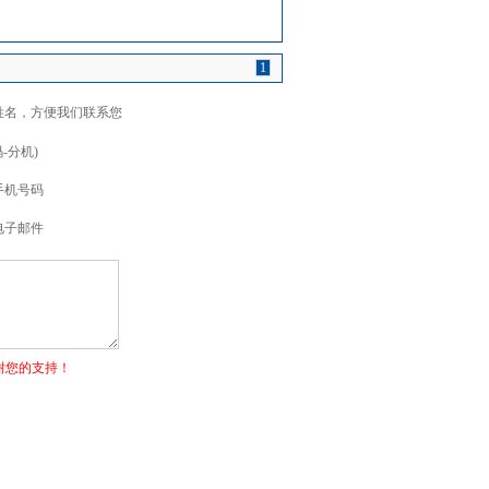
1
姓名，方便我们联系您
-分机)
手机号码
电子邮件
谢您的支持！