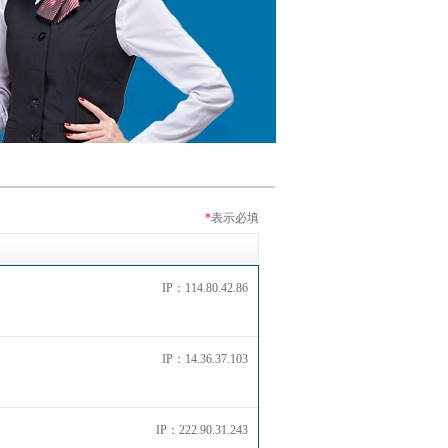
*
表示必填
IP：114.80.42.86
IP：14.36.37.103
IP：222.90.31.243