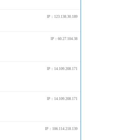
IP：123.138.30.189
IP：60.27.104.38
IP：14.109.208.171
IP：14.109.208.171
IP：106.114.218.139