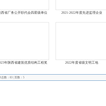
陕西省厂务公开职代会四星级单位
2021-2022年度先进监理企业
2023年陕西省建筑优质结构工程奖
2022年度省级文明工地
总数：83 | 页数：5
牌拓展
亿诚资质
企业文化
社会荣誉
亿诚
备案号：
陕ICP备2021001507号