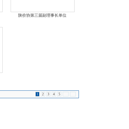
陕价协第三届副理事长单位
1
2
3
4
5
团队
联系亿诚
网站地图