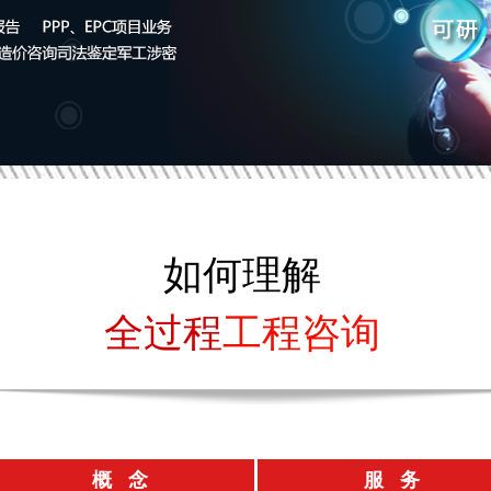
如何理解
全过程
工程咨询
概 念
服 务