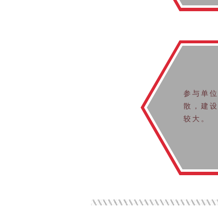
参与单
散，建
较大。