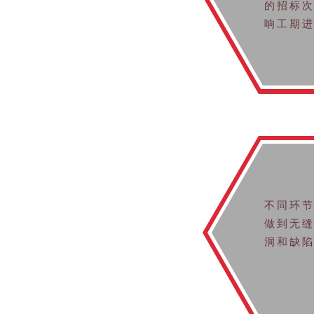
的招标
响工期
不同环
做到无
洞和缺