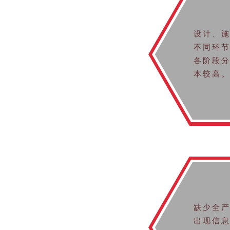
设计、
不同环
各阶段
本较高
缺少全
出现信