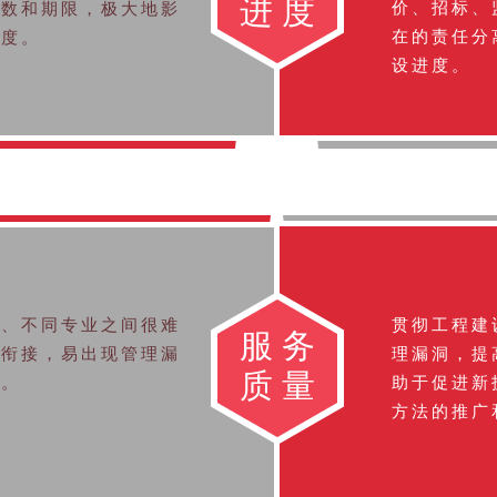
进度
价、招标、
次数和期限，极大地影
在的责任分
进度。
设进度。
节、不同专业之间很难
贯彻工程建
服务
缝衔接，易出现管理漏
理漏洞，提
质量
陷。
助于促进新
方法的推广