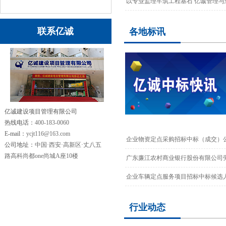
以专业监理牢筑工程基石 亿诚管理与您
联系亿诚
各地标讯
亿诚建设项目管理有限公司
热线电话：
400-183-0060
E-mail：
ycjt116@163.com
企业物资定点采购招标中标（成交）
公司地址：
中国·西安·高新区·丈八五
路高科尚都one尚城A座10楼
广东廉江农村商业银行股份有限公司劳
企业车辆定点服务项目招标中标候选人
行业动态