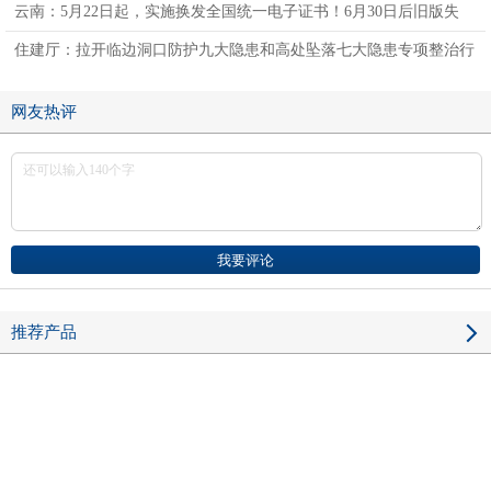
云南：5月22日起，实施换发全国统一电子证书！6月30日后旧版失
效！
住建厅：拉开临边洞口防护九大隐患和高处坠落七大隐患专项整治行
动，强化“四不”防范措施
网友热评
推荐产品