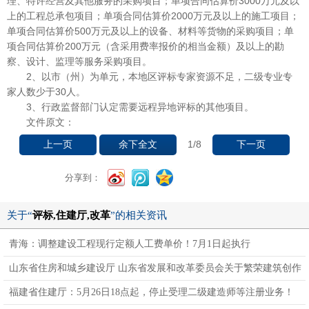
理、特许经营及其他服务的采购项目；单项合同估算价3000万元及以
上的工程总承包项目；单项合同估算价2000万元及以上的施工项目；
单项合同估算价500万元及以上的设备、材料等货物的采购项目；单
项合同估算价200万元（含采用费率报价的相当金额）及以上的勘
察、设计、监理等服务采购项目。
2、以市（州）为单元，本地区评标专家资源不足，二级专业专
家人数少于30人。
3、行政监督部门认定需要远程异地评标的其他项目。
文件原文：
1
/8
上一页
余下全文
下一页
分享到：
关于“
评标,住建厅,改革
”的相关资讯
青海：调整建设工程现行定额人工费单价！7月1日起执行
山东省住房和城乡建设厅 山东省发展和改革委员会关于繁荣建筑创作
的若干措施
福建省住建厅：5月26日18点起，停止受理二级建造师等注册业务！