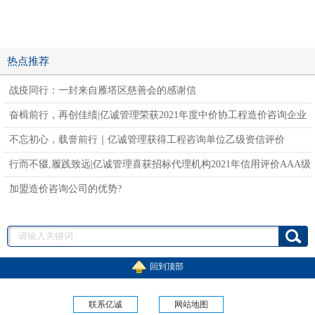
热点推荐
战疫同行：一封来自雁塔区慈善会的感谢信
奋楫前行，再创佳绩|亿诚管理荣获2021年度中价协工程造价咨询企业
信用评价AAA级
不忘初心，载誉前行｜亿诚管理获得工程咨询单位乙级资信评价
行而不辍,履践致远|亿诚管理喜获招标代理机构2021年信用评价AAA级
企业
加盟造价咨询公司的优势?
回到顶部
联系亿诚
网站地图