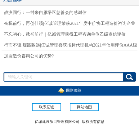
战疫同行：一封来自雁塔区慈善会的感谢信
奋楫前行，再创佳绩|亿诚管理荣获2021年度中价协工程造价咨询企业
信用评价AAA级
不忘初心，载誉前行｜亿诚管理获得工程咨询单位乙级资信评价
行而不辍,履践致远|亿诚管理喜获招标代理机构2021年信用评价AAA级
企业
加盟造价咨询公司的优势?
回到顶部
联系亿诚
网站地图
亿诚建设项目管理有限公司
版权所有信息