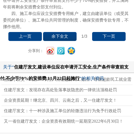
在申请开工安全生产条件审查前支付不少于70%的安措费，开工满两
年前将剩余安措费全部支付到位。
四、施工单位应设立安措费专用账户，建立由建设单位（或受其
委托的单位）、施工单位共同管理的制度，确保安措费专款专用，不
挪作他用。
1
/3
上一页
余下全文
下一页
分享到：
关于“
住建厅发文,建设单位应在申请开工安全,生产条件审查前支
付,不少于70%的安措费,11月22日起施行
”的相关资讯
住建厅发文：纠正 “一刀切” 清退超龄民工做法，尊重超龄民工就业需
求和企业用工需要
住建厅发文：发现存在高处坠落事故隐患的一律依法顶格处罚
企业资质延期！继北京、四川、云南之后，又一住建厅发文！
住建厅发文：十一种涉及施工单位的轻微违法行为免予行政处罚
又一省住建厅发文：企业资质有效期统一延期至2022年6月30日！