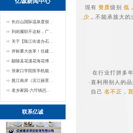
亿诚新闻中心
现有
资质
级别
低
少
，不能承接大的
长白山国际温泉度假区二期（温泉广场）项目招标公告（吉林）
到岗履职不达标，广东此地通报近2000名项目负责人/总监/专业监理人员/安全员！
关于【陈江街道办石圳叶径污水收集工程采购工程监理服务】中选结果的公告(惠州)
评标重大改革！住建厅：这些项目必须采取远程异地评标
鄢陵县花溪花海花博大道道路路灯改造提升工程招标公告（河南）
张家口学院医学机能实验中心设备采购项目更正公告（张家口）
在行业打拼多
邕江南岸（滨江丽景花园小区—华英苑别墅小区）拆违建绿工程加固工程设计评标结果公示（南宁）
直利用别人的品
老乡家园-六圩镇岜烈板屯易地扶贫搬迁安置工程（安置房）二期竞争性谈判公告（广西）
自己
名不正，
联系亿诚